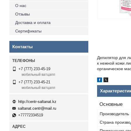
О нас
Отзывы
Доставка и оплата
Сертификаты
Контакты
Депилятор для л
к нежной кожи л
органическое мас
+7 (777) 233-45-19
мобильный ватцапп
+7 (777) 233-45-21
мобильный ватцапп
Характеристи
http://centr-saltanat.kz
Основные
saltanat.centr@mail.ru
Производитель
+77772334519
Страна произво
Применение ср