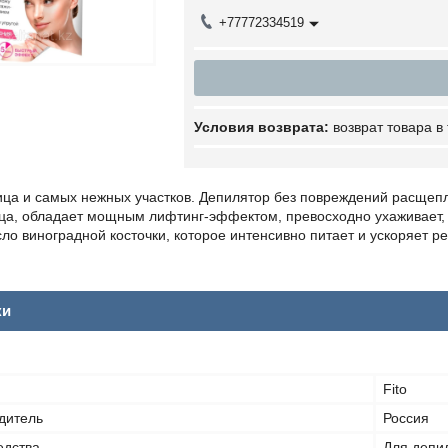
+77772334519
возврат товара в
ица и самых нежных участков. Депилятор без повреждений расщепл
ица, обладает мощным лифтинг-эффектом, превосходно ухаживает, 
ло виноградной косточки, которое интенсивно питает и ускоряет р
ки
Fito
дитель
Россия
едства
Для депи