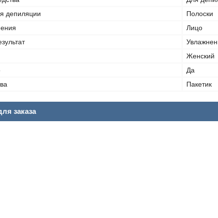
ля депиляции
Полоски
нения
Лицо
езультат
Увлажнен
Женский
о
Да
тва
Пакетик
ля заказа