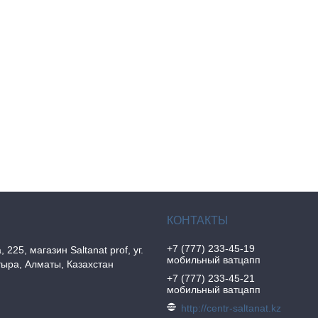
+7 (777) 233-45-19
, 225, магазин Saltanat prof, уг.
мобильный ватцапп
ыра, Алматы, Казахстан
+7 (777) 233-45-21
мобильный ватцапп
http://centr-saltanat.kz