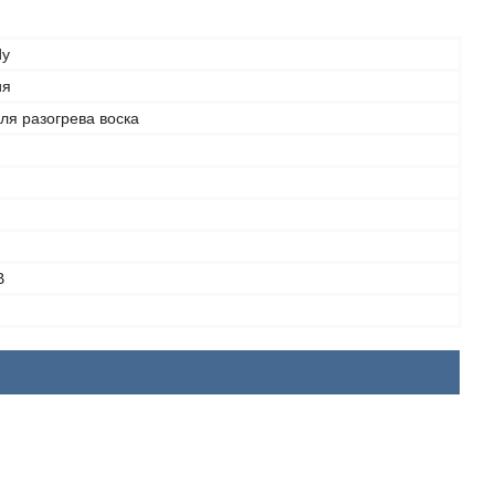
dy
ия
ля разогрева воска
В