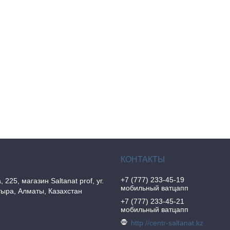
+7 (777) 233-45-19
, 225, магазин Saltanat prof, уг.
мобильный ватцапп
ыра, Алматы, Казахстан
+7 (777) 233-45-21
мобильный ватцапп
http://centr-saltanat.kz