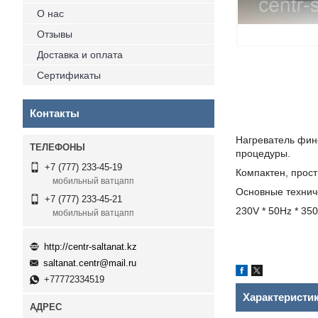
О нас
Отзывы
Доставка и оплата
Сертификаты
Контакты
Нагреватель фин
процедуры.
+7 (777) 233-45-19
Компактен, прост
мобильный ватцапп
Основные технич
+7 (777) 233-45-21
230V * 50Hz * 35
мобильный ватцапп
http://centr-saltanat.kz
saltanat.centr@mail.ru
+77772334519
Характеристи