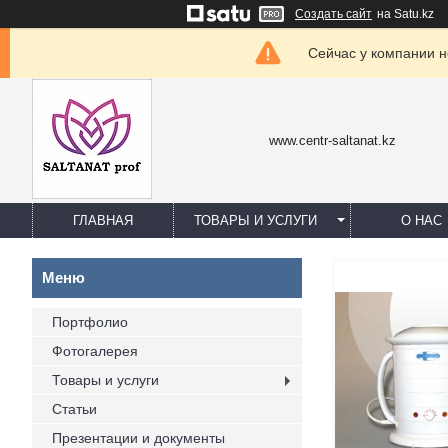
Создать сайт
на Satu.kz
Сейчас у компании н
www.centr-saltanat.kz
ГЛАВНАЯ
ТОВАРЫ И УСЛУГИ
О НАС
Портфолио
Фотогалерея
Товары и услуги
Статьи
Презентации и документы