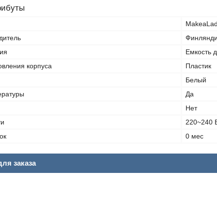
рибуты
MakeaLa
дитель
Финлянд
ия
Емкость д
овления корпуса
Пластик
Белый
ературы
Да
Нет
ти
220~240 
ок
0 мес
ля заказа