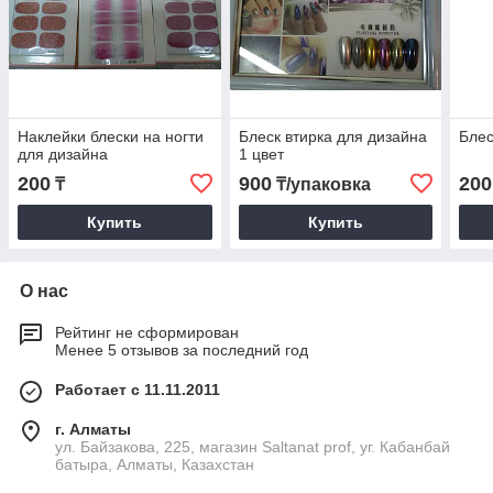
Наклейки блески на ногти
Блеск втирка для дизайна
Блес
для дизайна
1 цвет
200
900
200
₸
₸/упаковка
Купить
Купить
О нас
Рейтинг не сформирован
Менее 5 отзывов за последний год
Работает с 11.11.2011
г. Алматы
ул. Байзакова, 225, магазин Saltanat prof, уг. Кабанбай
батыра, Алматы, Казахстан