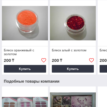
Блеск оранжевый с
Блеск алый с золотом
Блес
золотом
200
200
200
₸
₸
Купить
Купить
Подобные товары компании