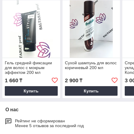
Гель средней фиксации
Сухой шампунь для волос
Спре
для волос с мокрым
коричневый 200 мл
укла
эффектом 200 мл
Kond
1 660
2 900
3 0
₸
₸
Купить
Купить
О нас
Рейтинг не сформирован
Менее 5 отзывов за последний год