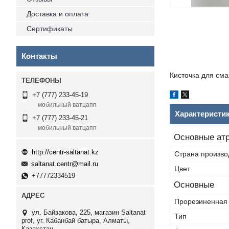
Доставка и оплата
Сертификаты
Контакты
Кисточка для сма
+7 (777) 233-45-19
мобильный ватцапп
Характеристи
+7 (777) 233-45-21
мобильный ватцапп
Основные ат
http://centr-saltanat.kz
Страна произво
saltanat.centr@mail.ru
Цвет
+77772334519
Основные
Прорезиненная 
ул. Байзакова, 225, магазин Saltanat
Тип
prof, уг. Кабанбай батыра, Алматы,
Казахстан