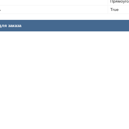
Прямоуго
ь
True
ля заказа