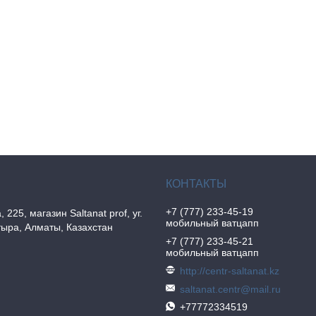
+7 (777) 233-45-19
, 225, магазин Saltanat prof, уг.
мобильный ватцапп
ыра, Алматы, Казахстан
+7 (777) 233-45-21
мобильный ватцапп
http://centr-saltanat.kz
saltanat.centr@mail.ru
+77772334519