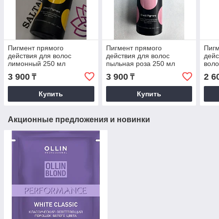
Пигмент прямого
Пигмент прямого
Пигм
действия для волос
действия для волос
дейс
лимонный 250 мл
пыльная роза 250 мл
воло
CONCEPT
CONCEPT
3 900
3 900
2 6
₸
₸
Купить
Купить
Акционные предложения и новинки